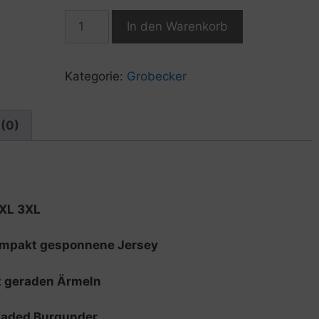
Grobecker
In den Warenkorb
Unisex
T-
Shirt
Kategorie:
Grobecker
Logo
groß
Menge
(0)
2XL 3XL
kompakt gesponnene Jersey
t geraden Ärmeln
 faded Burgunder