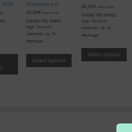
 2026
Grobeckers G
28,50
€
(Netto
23,95
€
)
42,50
€
5
€
)
(Netto
35,71
€
)
Enthält 19% MWSt.
WSt.
Enthält 19% MWSt.
zzgl.
Versand
zzgl.
Versand
Lieferzeit: ca. 10
0
Lieferzeit: ca. 10
Werktage
Werktage
Select options
Select options
b