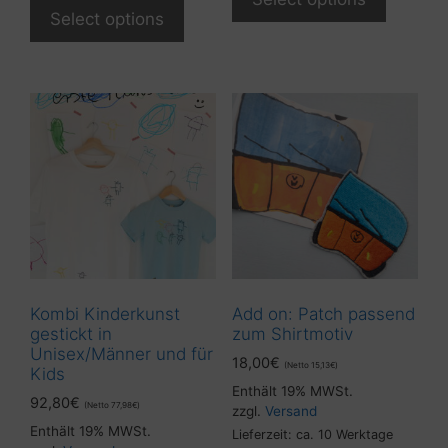
Select options
Kombi Kinderkunst
Add on: Patch passend
gestickt in
zum Shirtmotiv
Unisex/Männer und für
18,00
€
(Netto
15,13
€
)
Kids
Enthält 19% MWSt.
92,80
€
(Netto
77,98
€
)
zzgl.
Versand
Enthält 19% MWSt.
Lieferzeit: ca. 10 Werktage