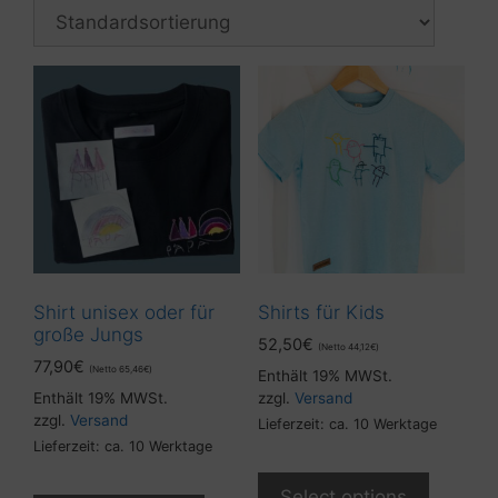
Shirt unisex oder für
Shirts für Kids
große Jungs
52,50
€
(Netto
44,12
€
)
77,90
€
(Netto
65,46
€
)
Enthält 19% MWSt.
Enthält 19% MWSt.
zzgl.
Versand
zzgl.
Versand
Lieferzeit: ca. 10 Werktage
Lieferzeit: ca. 10 Werktage
Select options