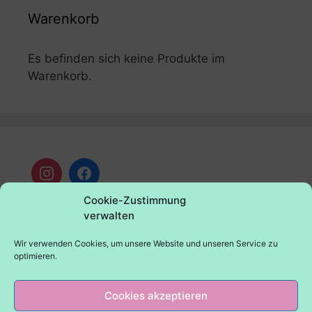
Warenkorb
Es befinden sich keine Produkte im
Warenkorb.
Cookie-Zustimmung
verwalten
Wir verwenden Cookies, um unsere Website und unseren Service zu
optimieren.
Kontakt
AGB
Widerrufsbelehrung
Impressum
Cookies akzeptieren
Datenschutz
Versandkosten