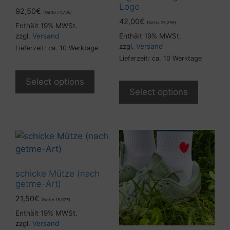
Logo
92,50
€
(Netto
77,73
€
)
42,00
€
(Netto
35,29
€
)
Enthält 19% MWSt.
zzgl.
Versand
Enthält 19% MWSt.
zzgl.
Versand
Lieferzeit: ca. 10 Werktage
Lieferzeit: ca. 10 Werktage
Select options
Select options
schicke Mütze (nach
getme-Art)
21,50
€
(Netto
18,07
€
)
Enthält 19% MWSt.
zzgl.
Versand