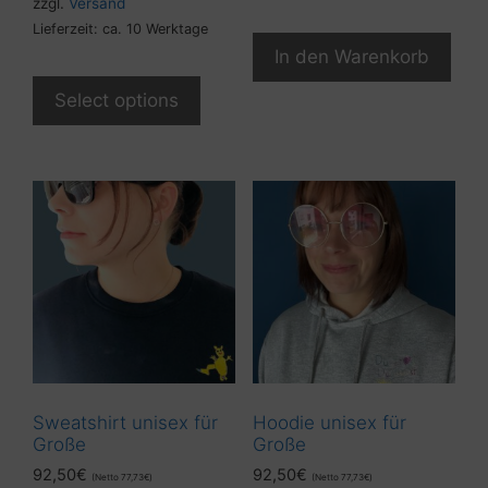
zzgl.
Versand
Lieferzeit: ca. 10 Werktage
In den Warenkorb
Select options
Sweatshirt unisex für
Hoodie unisex für
Große
Große
92,50
€
92,50
€
(Netto
77,73
€
)
(Netto
77,73
€
)