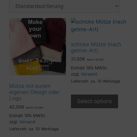
schicke Mütze (nach
getme-Art)
21,50
€
(Netto
18,07
€
)
Enthält 19% MWSt.
zzgl.
Versand
Lieferzeit: ca. 10 Werktage
Mütze mit eurem
eigenen Design oder
Logo
Select options
42,00
€
(Netto
35,29
€
)
Enthält 19% MWSt.
zzgl.
Versand
Lieferzeit: ca. 10 Werktage